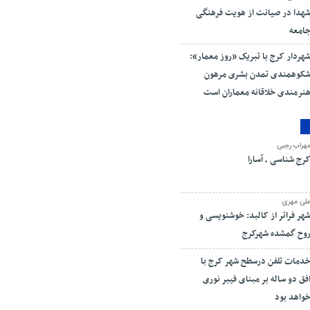
هدا در صیانت از هویت فرهنگی
امعه
هردار کرج با تبریک «روز معمار»:
کوهمندی تمدن بشری مرهون
نرمندی خلاقانه معماران است
هراب رجبی
رج شناسی ، آسارا
لی مهری
هر فراتر از کالبد: خوشنویسی و
وح گمشده شهرکرج
دمات تلفن درسطح شهر کرج با
فق دو ساله بر مبنای فیبر نوری
واهد بود