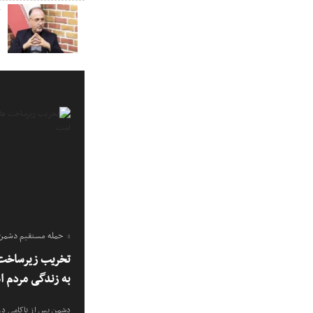
ک
حمله مستقیم دشمن ب
تخریب زیرساخت 
به زندگی مردم 
دشمن پس از ناکامی در 