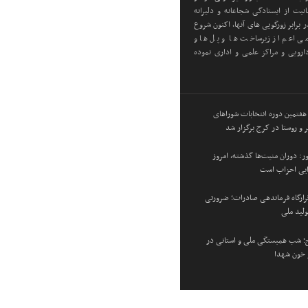
یت از ایستادگی شجاعانه و دلیرانه
 برابر زورگویی های آنها، اکنون شروع
ی اعم از زیرساخت ها و پل ها و
رویی و مراکز علمی و اداری نموده
 هفتمین دوره انتخابات شوراهای
 و روستا در کرج برگزار شد
: دوران منیت‌ها گذشته، امروز
زایی احزاب است
 قرارگاه فرماندهی صادرات؛ ضرورتی
ولید ملی
؛ شب همبستگی ملی و استانی در
و خون شهدا