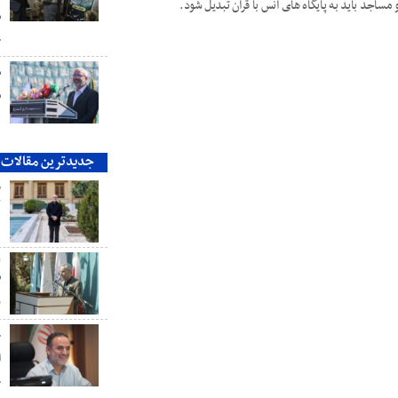
ساجد باید به پایگاه های انس با قرآن تبدیل شود.
ش
ج
ش
ش
ه
جدیدترین مقالات
م
ک
ع
ش
ر
خ
ا
خ