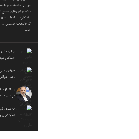
پس از مشاهده و عصبان
مردم و نیروهای مسلح در
به تخریب اموال عموم
کارخانجات صنعتی و دا
است
اولین مانور
اسلامی شهر
مهدی مهرور
زمان هم‌اف
راه‌اندازی
برای رونق ت
به سوی فتح
سایه قرآن 