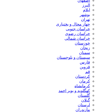
اصفهان
البرز
ایلام
بوشهر
تهران
چهار محال و بختیاری
خراسان جنوبی
خراسان رضوی
خراسان شمالی
خوزستان
زنجان
سمنان
سیستان و بلوچستان
فارس
قزوین
قم
کردستان
کرمان
کرمانشاه
کهگلویه و بویر احمد
گلستان
گیلان
لرستان
مازندران