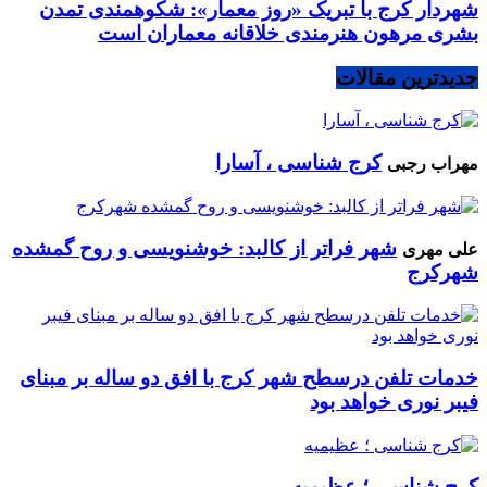
شهردار کرج با تبریک «روز معمار»: شکوهمندی تمدن
بشری مرهون هنرمندی خلاقانه معماران است
جدیدترین مقالات
کرج شناسی ، آسارا
مهراب رجبی
شهر فراتر از کالبد: خوشنویسی و روح گمشده
علی مهری
شهرکرج
خدمات تلفن درسطح شهر کرج با افق دو ساله بر مبنای
فیبر نوری خواهد بود
کرج شناسی ؛ عظیمیه