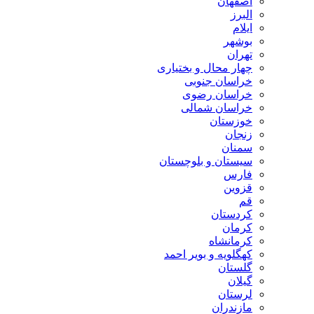
اصفهان
البرز
ایلام
بوشهر
تهران
چهار محال و بختیاری
خراسان جنوبی
خراسان رضوی
خراسان شمالی
خوزستان
زنجان
سمنان
سیستان و بلوچستان
فارس
قزوین
قم
کردستان
کرمان
کرمانشاه
کهگلویه و بویر احمد
گلستان
گیلان
لرستان
مازندران