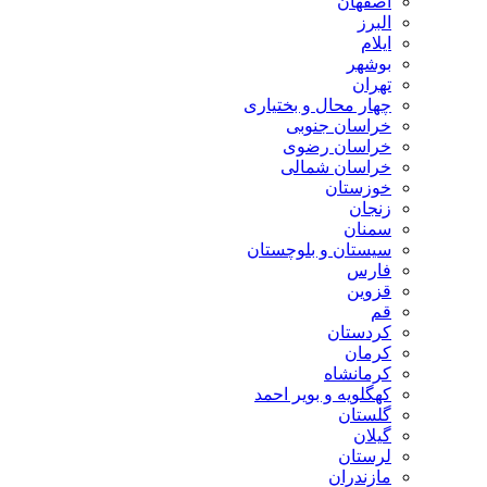
اصفهان
البرز
ایلام
بوشهر
تهران
چهار محال و بختیاری
خراسان جنوبی
خراسان رضوی
خراسان شمالی
خوزستان
زنجان
سمنان
سیستان و بلوچستان
فارس
قزوین
قم
کردستان
کرمان
کرمانشاه
کهگلویه و بویر احمد
گلستان
گیلان
لرستان
مازندران