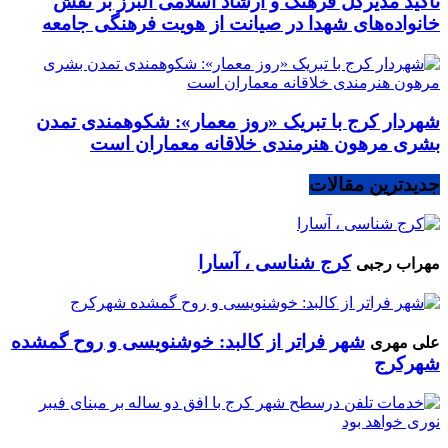
تأکید مدیرکل فرهنگ و ارشاد اسلامی البرز بر نقش
خانواده‌های شهدا در صیانت از هویت فرهنگی جامعه
شهردار کرج با تبریک «روز معمار»: شکوهمندی تمدن
بشری مرهون هنرمندی خلاقانه معماران است
جدیدترین مقالات
کرج شناسی ، آسارا
مهراب رجبی
شهر فراتر از کالبد: خوشنویسی و روح گمشده
علی مهری
شهرکرج