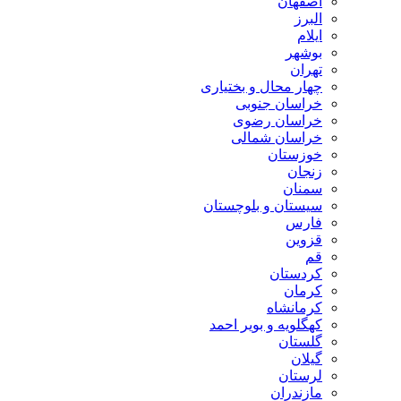
اصفهان
البرز
ایلام
بوشهر
تهران
چهار محال و بختیاری
خراسان جنوبی
خراسان رضوی
خراسان شمالی
خوزستان
زنجان
سمنان
سیستان و بلوچستان
فارس
قزوین
قم
کردستان
کرمان
کرمانشاه
کهگلویه و بویر احمد
گلستان
گیلان
لرستان
مازندران