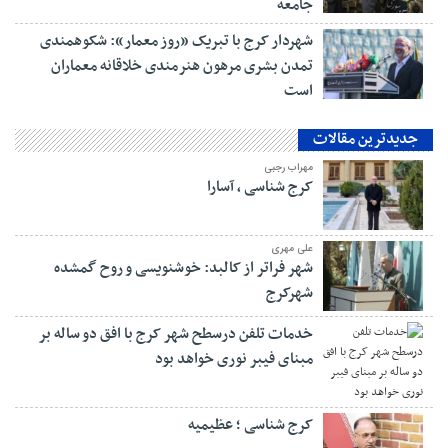
جامعه
شهردار کرج با تبریک «روز معمار»: شکوهمندی
تمدن بشری مرهون هنرمندی خلاقانه معماران
است
جدیدترین مقالات
مهراب رجبی
کرج شناسی ، آسارا
علی مهری
شهر فراتر از کالبد: خوشنویسی و روح گمشده
شهرکرج
خدمات تلفن درسطح شهر کرج با افق دو ساله بر
مبنای فیبر نوری خواهد بود
کرج شناسی ؛ عظیمیه