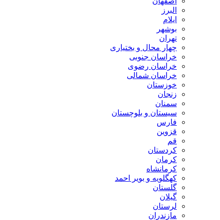
اصفهان
البرز
ایلام
بوشهر
تهران
چهار محال و بختیاری
خراسان جنوبی
خراسان رضوی
خراسان شمالی
خوزستان
زنجان
سمنان
سیستان و بلوچستان
فارس
قزوین
قم
کردستان
کرمان
کرمانشاه
کهگلویه و بویر احمد
گلستان
گیلان
لرستان
مازندران