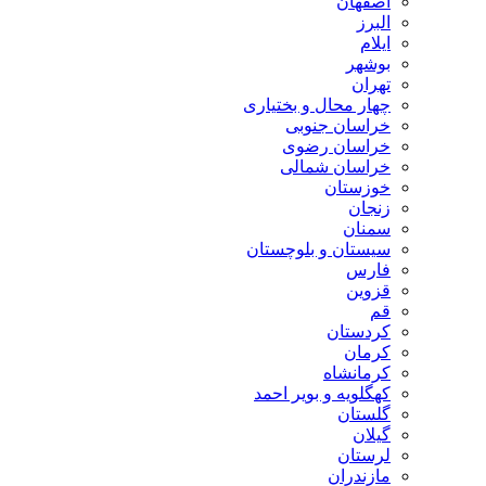
اصفهان
البرز
ایلام
بوشهر
تهران
چهار محال و بختیاری
خراسان جنوبی
خراسان رضوی
خراسان شمالی
خوزستان
زنجان
سمنان
سیستان و بلوچستان
فارس
قزوین
قم
کردستان
کرمان
کرمانشاه
کهگلویه و بویر احمد
گلستان
گیلان
لرستان
مازندران