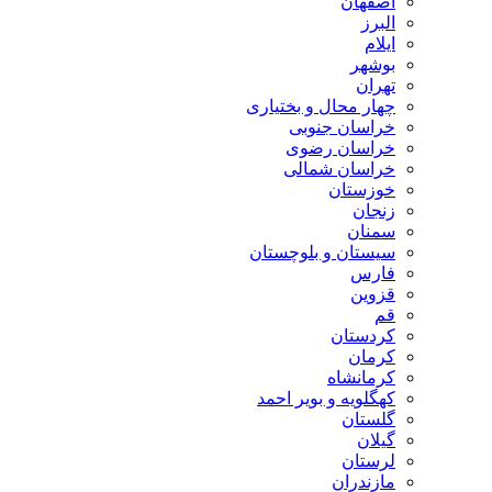
اصفهان
البرز
ایلام
بوشهر
تهران
چهار محال و بختیاری
خراسان جنوبی
خراسان رضوی
خراسان شمالی
خوزستان
زنجان
سمنان
سیستان و بلوچستان
فارس
قزوین
قم
کردستان
کرمان
کرمانشاه
کهگلویه و بویر احمد
گلستان
گیلان
لرستان
مازندران