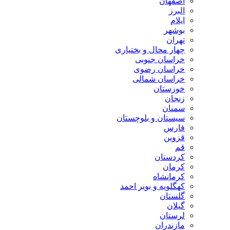
اصفهان
البرز
ایلام
بوشهر
تهران
چهار محال و بختیاری
خراسان جنوبی
خراسان رضوی
خراسان شمالی
خوزستان
زنجان
سمنان
سیستان و بلوچستان
فارس
قزوین
قم
کردستان
کرمان
کرمانشاه
کهگلویه و بویر احمد
گلستان
گیلان
لرستان
مازندران