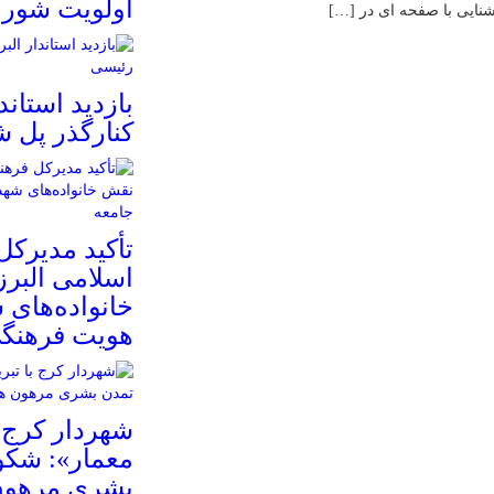
اولویت شور
شنایی با صفحه ای در […]
بازدید استاند
کنارگذر پل 
تأکید مدیرکل
اسلامی البرز
خانواده‌های 
هویت فرهنگی
شهردار کرج ب
معمار»: شکو
بشری مرهون 