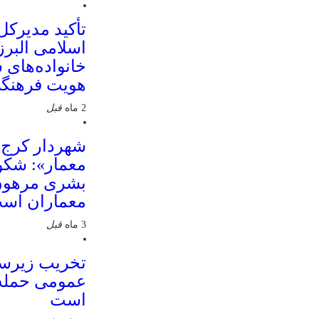
تأکید مدیرکل
اسلامی البرز
خانواده‌های 
هویت فرهنگی
2 ماه
قبل
شهردار کرج ب
معمار»: شکو
بشری مرهون 
معماران اس
3 ماه
قبل
تخریب زیرسا
عمومی حمله 
است