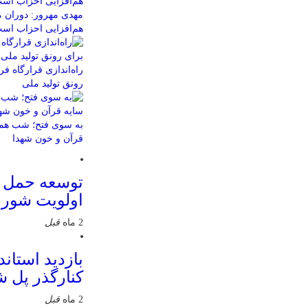
مهدی مهرور: دوران م
هم‌افزایی احزاب اس
راه‌اندازی قرارگاه 
رونق تولید ملی
به سوی فتح؛ شب همب
قرآن و خون شهدا
توسعه حمل 
اولویت شور
2 ماه
قبل
بازدید استاند
کنارگذر پل 
2 ماه
قبل