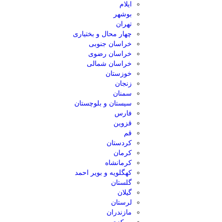
ایلام
بوشهر
تهران
چهار محال و بختیاری
خراسان جنوبی
خراسان رضوی
خراسان شمالی
خوزستان
زنجان
سمنان
سیستان و بلوچستان
فارس
قزوین
قم
کردستان
کرمان
کرمانشاه
کهگلویه و بویر احمد
گلستان
گیلان
لرستان
مازندران