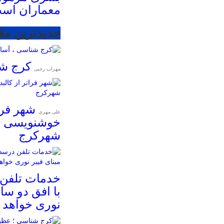
معماران اس
جدیدترین مق
کرج شن
مهراب رجبی
شهر فرات
علی مهری
خوشنویسی و
شهرکرج
خدمات تلفن
با افق دو سال
نوری خواهد ب