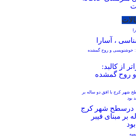
ت
الات
اسی ، آسارا
ر از کالبد:
 روح گمشده
 درسطح شهر کرج
ه بر مبنای فیبر
ود