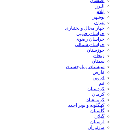
اصفهان
البرز
ایلام
بوشهر
تهران
چهار محال و بختیاری
خراسان جنوبی
خراسان رضوی
خراسان شمالی
خوزستان
زنجان
سمنان
سیستان و بلوچستان
فارس
قزوین
قم
کردستان
کرمان
کرمانشاه
کهگلویه و بویر احمد
گلستان
گیلان
لرستان
مازندران