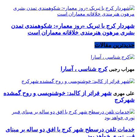
شهردار کرج با تبریک «روز معمار»: شکوهمندی تمدن
بشری مرهون هنرمندی خلاقانه معماران است
جدیدترین مقالات
کرج شناسی ، آسارا
مهراب رجبی
شهر فراتر از کالبد: خوشنویسی و روح گمشده
علی مهری
شهرکرج
خدمات تلفن درسطح شهر کرج با افق دو ساله بر مبنای
فیبر نوری خواهد بود