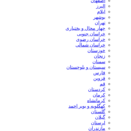
اصفهان
البرز
ایلام
بوشهر
تهران
چهار محال و بختیاری
خراسان جنوبی
خراسان رضوی
خراسان شمالی
خوزستان
زنجان
سمنان
سیستان و بلوچستان
فارس
قزوین
قم
کردستان
کرمان
کرمانشاه
کهگلویه و بویر احمد
گلستان
گیلان
لرستان
مازندران