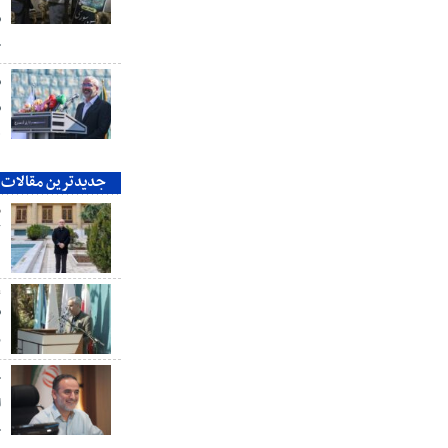
ش
ج
ش
ش
ه
جدیدترین مقالات
م
ک
ع
ش
ر
خ
ا
خ