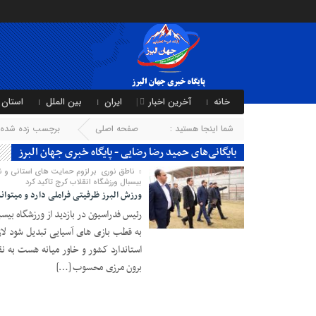
خانه
آخرین اخبار
ایران
بین الملل
استان 
شما اینجا هستید :
صفحه اصلی
برچسب زده شده ب
بایگانی‌های حمید رضا رضایی - پایگاه خبری جهان البرز
ناطق نوری بر لزوم حمایت های استانی و ن
بیسبال ورزشگاه انقلاب کرج تاکید کرد
ورزش البرز ظرفیتی فراملی دارد و میتوا
رئیس فدراسیون در بازدید از ورزشگاه بیسب
19 ژانویه 2025
به قطب بازی های آسیایی تبدیل شود لازم
استاندارد کشور و خاور میانه هست به نق
برون مرزی محسوب […]