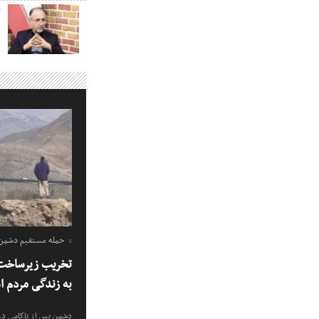
ک
حمله مستقیم دشمن ب
تخریب زیرساخت 
به زندگی مردم 
دشمن پس از ناکامی در 