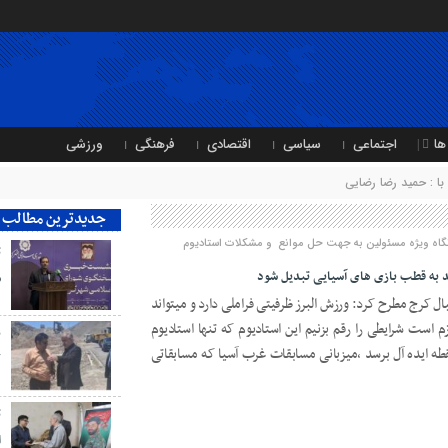
ها
اجتماعی
سیاسی
اقتصادی
فرهنگی
ورزشی
ا : حمید رضا رضایی
جدیدترین مطالب
گاه ویژه مسئولین به جهت حل موانع و مشکلات استادیوم
ت
ند به قطب بازی های آسیایی تبدیل شود
ش
ال کرج مطرح کرد: ورزش البرز ظرفیتی فراملی دارد و میتواند
 است شرایطی را رقم بزنیم این استادیوم که تنها استادیوم
ب
طه ایده آل برسد ،میزبانی مسابقات غرب آسیا که مسابقاتی
ک
ت
ا