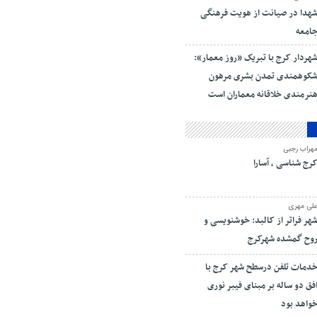
هدا در صیانت از هویت فرهنگی
امعه
هردار کرج با تبریک «روز معمار»:
کوهمندی تمدن بشری مرهون
نرمندی خلاقانه معماران است
هراب رجبی
رج شناسی ، آسارا
لی مهری
هر فراتر از کالبد: خوشنویسی و
وح گمشده شهرکرج
دمات تلفن درسطح شهر کرج با
فق دو ساله بر مبنای فیبر نوری
واهد بود