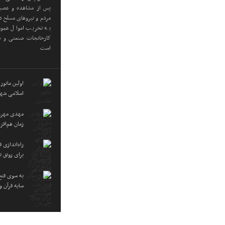
پس از مشاهده و عصبان
مردم و نیروهای مسلح در
به تخریب اموال عموم
کارخانجات صنعتی و دا
است
اولین مانور
اسلامی شهر
مهدی مهرور
زمان هم‌اف
راه‌اندازی
برای رونق ت
به سوی فتح
سایه قرآن 