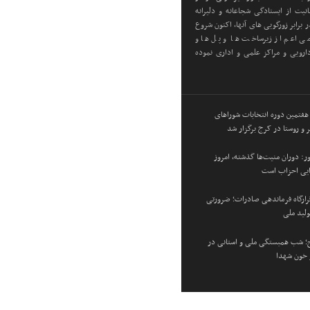
یت از ایستادگی شجاعانه و دلیرانه
 برابر زورگویی های آنها، اکنون شروع
ی اعم از زیرساخت ها و پل ها و
رویی و مراکز علمی و اداری نموده
 هفتمین دوره انتخابات شوراهای
 و روستا در کرج برگزار شد
: دوران منیت‌ها گذشته، امروز
زایی احزاب است
 قرارگاه فرماندهی صادرات؛ ضرورتی
ولید ملی
؛ شب همبستگی ملی و استانی در
و خون شهدا