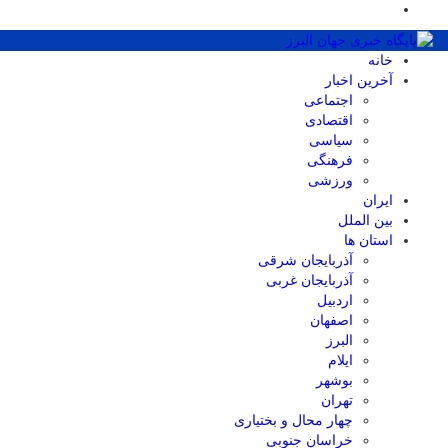
خانه
آخرین اخبار
اجتماعی
اقتصادی
سیاسی
فرهنگی
ورزشی
ایران
بین الملل
استان ها
آذربایجان شرقی
آذربایجان غربی
اردبیل
اصفهان
البرز
ایلام
بوشهر
تهران
چهار محال و بختیاری
خراسان جنوبی