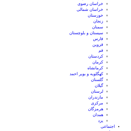
خراسان رضوی
خراسان شمالی
خوزستان
زنجان
سمنان
سیستان و بلوچستان
فارس
قزوین
قم
کردستان
کرمان
کرمانشاه
کهگلویه و بویر احمد
گلستان
گیلان
لرستان
مازندران
مرکزی
هرمزگان
همدان
یزد
اجتماعی