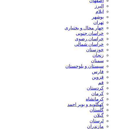
اصفهان
البرز
ایلام
بوشهر
تهران
چهار محال و بختیاری
خراسان جنوبی
خراسان رضوی
خراسان شمالی
خوزستان
زنجان
سمنان
سیستان و بلوچستان
فارس
قزوین
قم
کردستان
کرمان
کرمانشاه
کهگلویه و بویر احمد
گلستان
گیلان
لرستان
مازندران