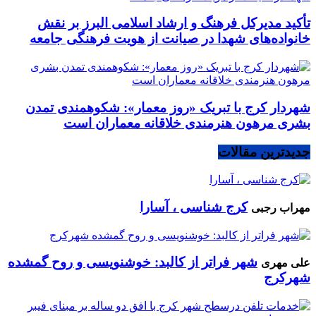
تأکید مدیرکل فرهنگ و ارشاد اسلامی البرز بر نقش
خانواده‌های شهدا در صیانت از هویت فرهنگی جامعه
شهردار کرج با تبریک «روز معمار»: شکوهمندی تمدن
بشری مرهون هنرمندی خلاقانه معماران است
جدیدترین مقالات
کرج شناسی ، آسارا
مهراب رجبی
شهر فراتر از کالبد: خوشنویسی و روح گمشده
علی مهری
شهرکرج