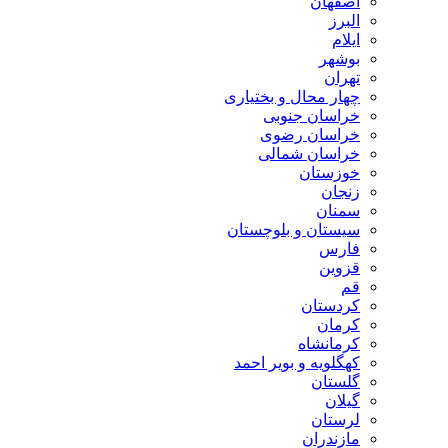
اصفهان
البرز
ایلام
بوشهر
تهران
چهار محال و بختیاری
خراسان جنوبی
خراسان رضوی
خراسان شمالی
خوزستان
زنجان
سمنان
سیستان و بلوچستان
فارس
قزوین
قم
کردستان
کرمان
کرمانشاه
کهگلویه و بویر احمد
گلستان
گیلان
لرستان
مازندران