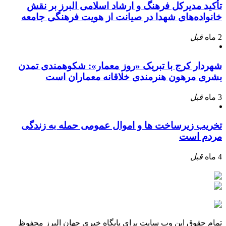
تأکید مدیرکل فرهنگ و ارشاد اسلامی البرز بر نقش
خانواده‌های شهدا در صیانت از هویت فرهنگی جامعه
2 ماه
قبل
شهردار کرج با تبریک «روز معمار»: شکوهمندی تمدن
بشری مرهون هنرمندی خلاقانه معماران است
3 ماه
قبل
تخریب زیرساخت ها و اموال عمومی حمله به زندگی
مردم است
4 ماه
قبل
تمام حقوق این وب سایت برای پایگاه خبری جهان البرز محفوظ