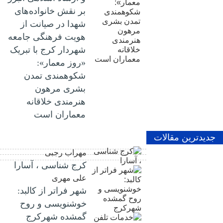
بر نقش خانواده‌های
شهدا در صیانت از
هویت فرهنگی جامعه
شهردار کرج با تبریک
«روز معمار»:
شکوهمندی تمدن
بشری مرهون
هنرمندی خلاقانه
معماران است
جدیدترین مقالات
مهراب رجبی
کرج شناسی ، آسارا
علی مهری
شهر فراتر از کالبد:
خوشنویسی و روح
گمشده شهرکرج