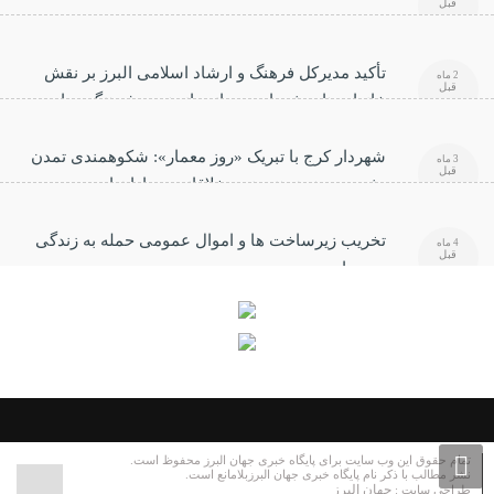
قبل
تأکید مدیرکل فرهنگ و ارشاد اسلامی البرز بر نقش
2 ماه
قبل
خانواده‌های شهدا در صیانت از هویت فرهنگی جامعه
شهردار کرج با تبریک «روز معمار»: شکوهمندی تمدن
3 ماه
قبل
بشری مرهون هنرمندی خلاقانه معماران است
تخریب زیرساخت ها و اموال عمومی حمله به زندگی
4 ماه
قبل
مردم است
تمام حقوق این وب سایت برای پایگاه خبری جهان البرز محفوظ است.
نشر مطالب با ذکر نام پایگاه خبری جهان البرزبلامانع است.
جهان البرز
طراحی سایت :