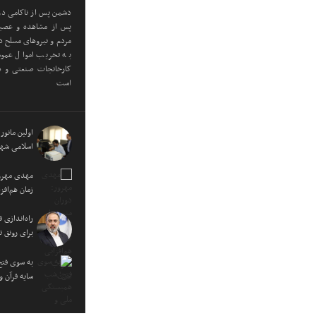
دشمن پس از ناکامی در 
پس از مشاهده و عصبان
مردم و نیروهای مسلح در
به تخریب اموال عموم
کارخانجات صنعتی و دا
است
اولین مانور
اسلامی شهر
مهدی مهرور
زمان هم‌اف
راه‌اندازی
برای رونق ت
به سوی فتح
سایه قرآن 