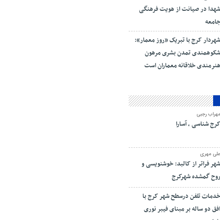
هدا در صیانت از هویت فرهنگی
امعه
هردار کرج با تبریک «روز معمار»:
کوهمندی تمدن بشری مرهون
نرمندی خلاقانه معماران است
هراب رجبی
رج شناسی ، آسارا
لی مهری
هر فراتر از کالبد: خوشنویسی و
وح گمشده شهرکرج
دمات تلفن درسطح شهر کرج با
فق دو ساله بر مبنای فیبر نوری