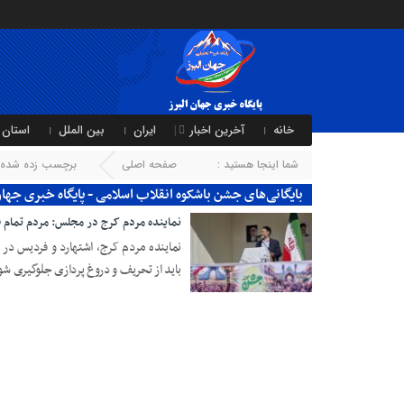
خانه
آخرین اخبار
ایران
بین الملل
استان 
شما اینجا هستید :
صفحه اصلی
برچسب زده شده ب
بایگانی‌های جشن باشکوه انقلاب اسلامی - پایگاه خبری جهان
نماینده مردم کرج در مجلس: مردم تمام قد
نماینده مردم کرج، اشتهارد و فردیس د
باید از تحریف و دروغ پردازی جلوگیری شو
10 فوریه 2025