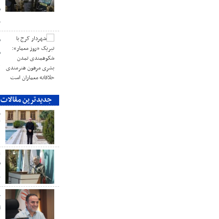
ش
ج
ش
ش
ه
جدیدترین مقالات
م
ک
ع
ش
ر
خ
ا