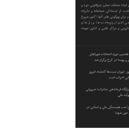
ابعاد مختلف تجاوز غیرقانونی خود و
یت از ایستادگی شجاعانه و دلیرانه
 برابر زورگویی های آنها، اکنون شروع
ی اعم از زیرساخت ها و پل ها و
رویی و مراکز علمی و اداری نموده
 هفتمین دوره انتخابات شوراهای
 و روستا در کرج برگزار شد
: دوران منیت‌ها گذشته، امروز
زایی احزاب است
 قرارگاه فرماندهی صادرات؛ ضرورتی
ولید ملی
؛ شب همبستگی ملی و استانی در
و خون شهدا