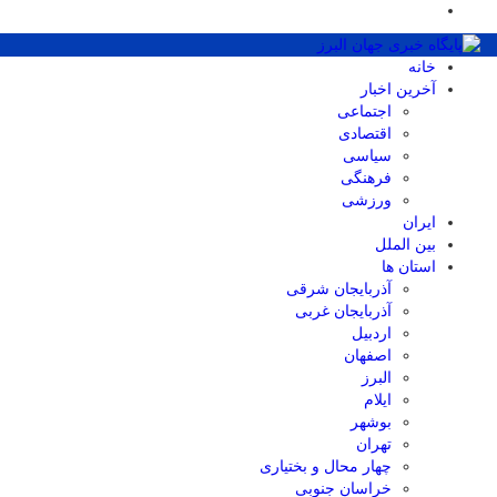
خانه
آخرین اخبار
اجتماعی
اقتصادی
سیاسی
فرهنگی
ورزشی
ایران
بین الملل
استان ها
آذربایجان شرقی
آذربایجان غربی
اردبیل
اصفهان
البرز
ایلام
بوشهر
تهران
چهار محال و بختیاری
خراسان جنوبی