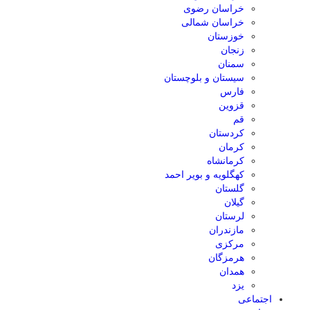
خراسان رضوی
خراسان شمالی
خوزستان
زنجان
سمنان
سیستان و بلوچستان
فارس
قزوین
قم
کردستان
کرمان
کرمانشاه
کهگلویه و بویر احمد
گلستان
گیلان
لرستان
مازندران
مرکزی
هرمزگان
همدان
یزد
اجتماعی