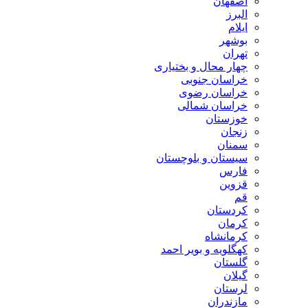
اصفهان
البرز
ایلام
بوشهر
تهران
چهار محال و بختیاری
خراسان جنوبی
خراسان رضوی
خراسان شمالی
خوزستان
زنجان
سمنان
سیستان و بلوچستان
فارس
قزوین
قم
کردستان
کرمان
کرمانشاه
کهگلویه و بویر احمد
گلستان
گیلان
لرستان
مازندران