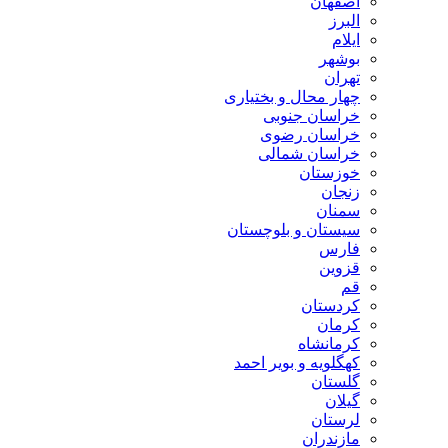
اصفهان
البرز
ایلام
بوشهر
تهران
چهار محال و بختیاری
خراسان جنوبی
خراسان رضوی
خراسان شمالی
خوزستان
زنجان
سمنان
سیستان و بلوچستان
فارس
قزوین
قم
کردستان
کرمان
کرمانشاه
کهگلویه و بویر احمد
گلستان
گیلان
لرستان
مازندران