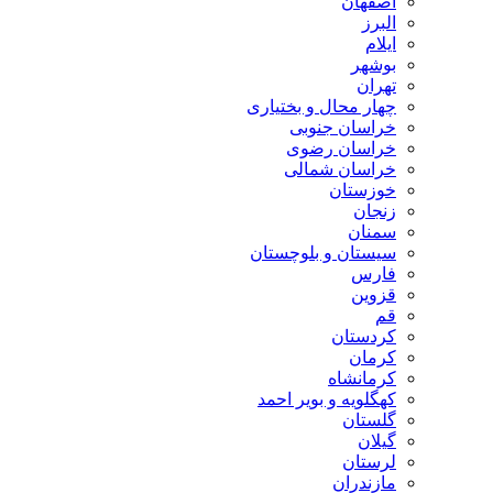
اصفهان
البرز
ایلام
بوشهر
تهران
چهار محال و بختیاری
خراسان جنوبی
خراسان رضوی
خراسان شمالی
خوزستان
زنجان
سمنان
سیستان و بلوچستان
فارس
قزوین
قم
کردستان
کرمان
کرمانشاه
کهگلویه و بویر احمد
گلستان
گیلان
لرستان
مازندران