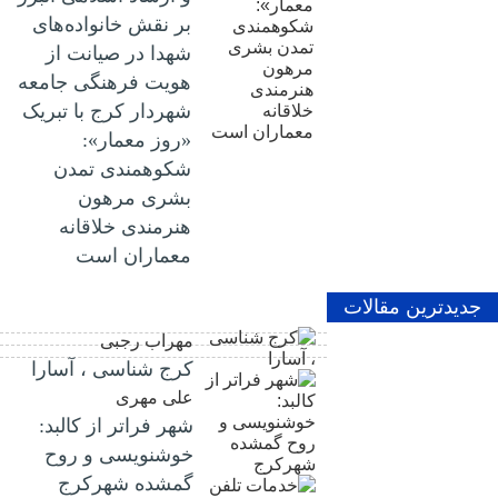
بر نقش خانواده‌های
شهدا در صیانت از
هویت فرهنگی جامعه
شهردار کرج با تبریک
«روز معمار»:
شکوهمندی تمدن
بشری مرهون
هنرمندی خلاقانه
معماران است
جدیدترین مقالات
مهراب رجبی
کرج شناسی ، آسارا
علی مهری
شهر فراتر از کالبد:
خوشنویسی و روح
گمشده شهرکرج