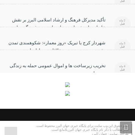
قبل
تأکید مدیرکل فرهنگ و ارشاد اسلامی البرز بر نقش
2 ماه
قبل
خانواده‌های شهدا در صیانت از هویت فرهنگی جامعه
شهردار کرج با تبریک «روز معمار»: شکوهمندی تمدن
3 ماه
قبل
بشری مرهون هنرمندی خلاقانه معماران است
تخریب زیرساخت ها و اموال عمومی حمله به زندگی
4 ماه
قبل
مردم است
تمام حقوق این وب سایت برای پایگاه خبری جهان البرز محفوظ است.
نشر مطالب با ذکر نام پایگاه خبری جهان البرزبلامانع است.
جهان البرز
طراحی سایت :