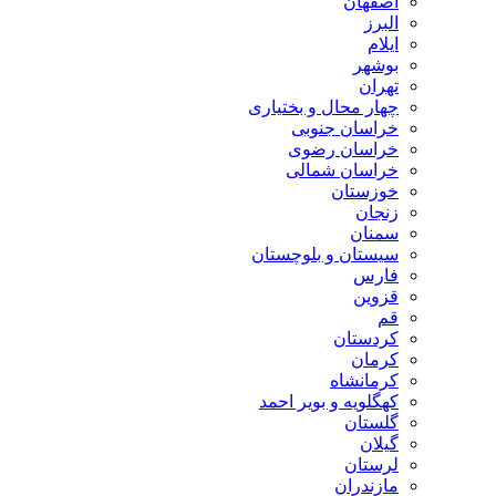
اصفهان
البرز
ایلام
بوشهر
تهران
چهار محال و بختیاری
خراسان جنوبی
خراسان رضوی
خراسان شمالی
خوزستان
زنجان
سمنان
سیستان و بلوچستان
فارس
قزوین
قم
کردستان
کرمان
کرمانشاه
کهگلویه و بویر احمد
گلستان
گیلان
لرستان
مازندران