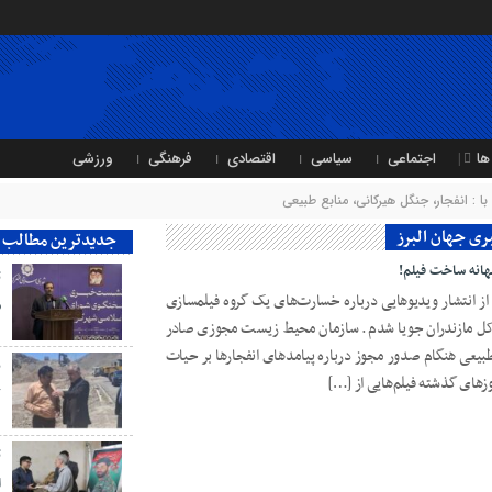
ها
اجتماعی
سیاسی
اقتصادی
فرهنگی
ورزشی
: انفجار، جنگل هیرکانی، منابع طبیعی
بری جهان البرز
جدیدترین مطالب
هانه ساخت فیلم!
ت
 انتشار ویدیوهایی درباره خسارت‌های یک گروه فیلمسازی
ش
ره‌کل مازندران جویا شدم. سازمان محیط‌ زیست مجوزی صادر
طبیعی هنگام صدور مجوز درباره پیامدهای انفجارها بر حیات
ب
زهای گذشته فیلم‌هایی از […]
ک
ت
ا