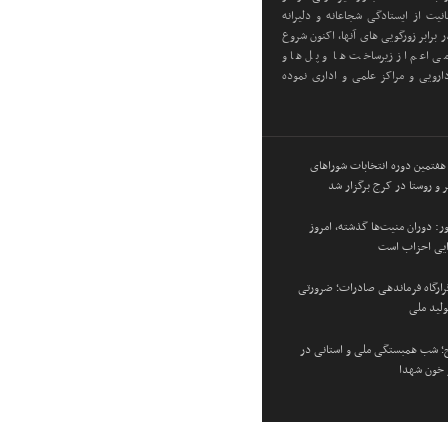
یت از ایستادگی شجاعانه و دلیرانه
 برابر زورگویی های آنها، اکنون شروع
ی اعم از زیرساخت ها و پل ها و
رویی و مراکز علمی و اداری نموده
 هفتمین دوره انتخابات شوراهای
 و روستا در کرج برگزار شد
: دوران منیت‌ها گذشته، امروز
زایی احزاب است
 قرارگاه فرماندهی صادرات؛ ضرورتی
ولید ملی
؛ شب همبستگی ملی و استانی در
و خون شهدا