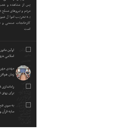
پس از مشاهده و عصبان
مردم و نیروهای مسلح در
به تخریب اموال عموم
کارخانجات صنعتی و دا
است
اولین مانور
اسلامی شهر
مهدی مهرور
زمان هم‌اف
راه‌اندازی
برای رونق ت
به سوی فتح
سایه قرآن 