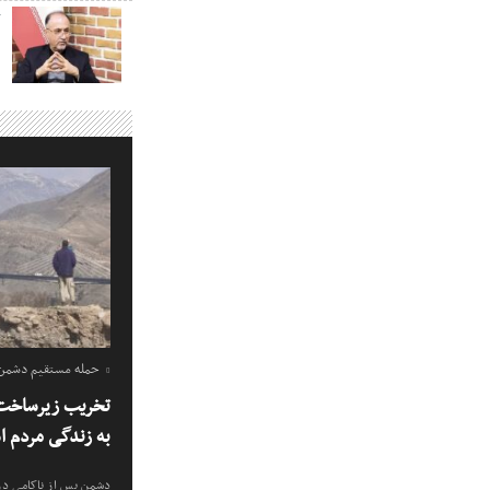
ک
حمله مستقیم دشمن ب
تخریب زیرساخت 
به زندگی مردم 
دشمن پس از ناکامی در 