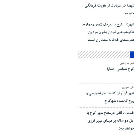
هدا در صیانت از هویت فرهنگی
امعه
هردار کرج با تبریک «روز معمار»:
کوهمندی تمدن بشری مرهون
نرمندی خلاقانه معماران است
هراب رجبی
رج شناسی ، آسارا
لی مهری
هر فراتر از کالبد: خوشنویسی و
وح گمشده شهرکرج
دمات تلفن درسطح شهر کرج با
فق دو ساله بر مبنای فیبر نوری
واهد بود