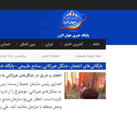
خانه
آخرین اخبار
ایران
بین الملل
استان 
شما اینجا هستید :
صفحه اصلی
برچسب زده شده با 
بایگانی‌های انفجار، جنگل هیرکانی، منابع طبیعی - پایگاه خ
انفجار و حریق در جنگل‌های هیرکانی به ب
انصاری رئیس سازمان محیط زیست: پس از
به جنگل‌های هیرکانی، موضوع را از ادا
22 سپتامبر 2024
نکرده است. انتظار می‌رود سازمان منابع 
وحش منطقه با سازمان مکاتبه کند. طی رو