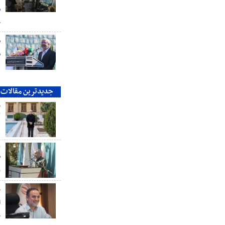
ش
ج
ش
ش
ه
جدیدترین مقالات
م
ک
ع
ش
ر
خ
ا
خ