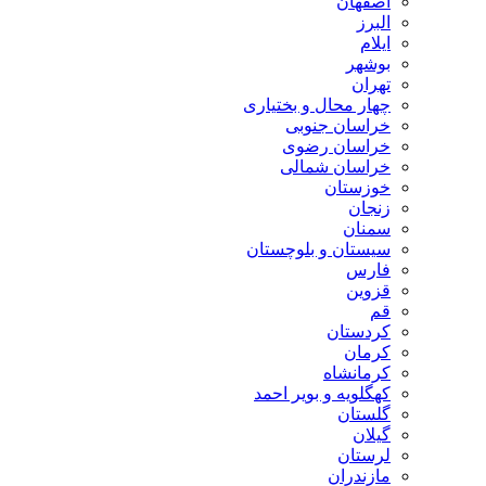
اصفهان
البرز
ایلام
بوشهر
تهران
چهار محال و بختیاری
خراسان جنوبی
خراسان رضوی
خراسان شمالی
خوزستان
زنجان
سمنان
سیستان و بلوچستان
فارس
قزوین
قم
کردستان
کرمان
کرمانشاه
کهگلویه و بویر احمد
گلستان
گیلان
لرستان
مازندران