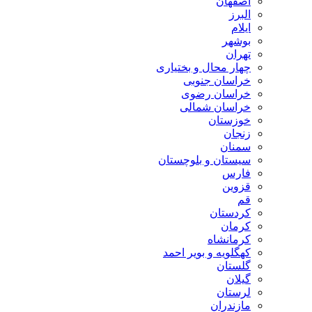
اصفهان
البرز
ایلام
بوشهر
تهران
چهار محال و بختیاری
خراسان جنوبی
خراسان رضوی
خراسان شمالی
خوزستان
زنجان
سمنان
سیستان و بلوچستان
فارس
قزوین
قم
کردستان
کرمان
کرمانشاه
کهگلویه و بویر احمد
گلستان
گیلان
لرستان
مازندران