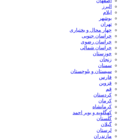
اصفهان
البرز
ایلام
بوشهر
تهران
چهار محال و بختیاری
خراسان جنوبی
خراسان رضوی
خراسان شمالی
خوزستان
زنجان
سمنان
سیستان و بلوچستان
فارس
قزوین
قم
کردستان
کرمان
کرمانشاه
کهگلویه و بویر احمد
گلستان
گیلان
لرستان
مازندران