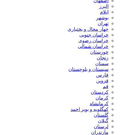
اصفهان
البرز
ایلام
بوشهر
تهران
چهار محال و بختیاری
خراسان جنوبی
خراسان رضوی
خراسان شمالی
خوزستان
زنجان
سمنان
سیستان و بلوچستان
فارس
قزوین
قم
کردستان
کرمان
کرمانشاه
کهگلویه و بویر احمد
گلستان
گیلان
لرستان
مازندران