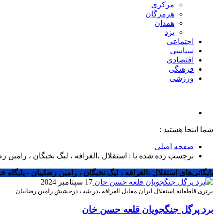
مرکزی
هرمزگان
همدان
یزد
اجتماعی
سیاسی
اقتصادی
فرهنگی
ورزشی
شما اینجا هستید :
صفحه اصلی
برچسب زده شده با : استقلال ،الغرافه ، لیگ نخبگان ، رامین رض
بایگانی‌های استقلال ،الغرافه ، لیگ نخبگان ، رامین رضاییان - پایگاه خ
17 سپتامبر 2024
برتری قاطعانه استقلال ایران مقابل الغرافه ،در شب درخشش رامین رضاییان
برد پرگل جنگجویان قلعه حسن خان