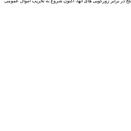
ح در برابر زورگویی های آنها، اکنون شروع به تخریب اموال عمومی