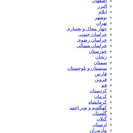
اصفهان
البرز
ایلام
بوشهر
تهران
چهار محال و بختیاری
خراسان جنوبی
خراسان رضوی
خراسان شمالی
خوزستان
زنجان
سمنان
سیستان و بلوچستان
فارس
قزوین
قم
کردستان
کرمان
کرمانشاه
کهگلویه و بویر احمد
گلستان
گیلان
لرستان
مازندران