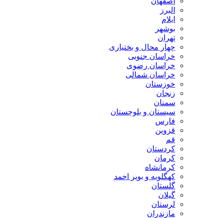
اصفهان
البرز
ایلام
بوشهر
تهران
چهار محال و بختیاری
خراسان جنوبی
خراسان رضوی
خراسان شمالی
خوزستان
زنجان
سمنان
سیستان و بلوچستان
فارس
قزوین
قم
کردستان
کرمان
کرمانشاه
کهگلویه و بویر احمد
گلستان
گیلان
لرستان
مازندران