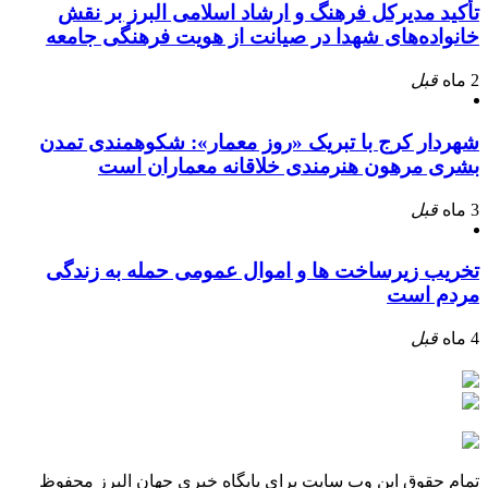
تأکید مدیرکل فرهنگ و ارشاد اسلامی البرز بر نقش
خانواده‌های شهدا در صیانت از هویت فرهنگی جامعه
2 ماه
قبل
شهردار کرج با تبریک «روز معمار»: شکوهمندی تمدن
بشری مرهون هنرمندی خلاقانه معماران است
3 ماه
قبل
تخریب زیرساخت ها و اموال عمومی حمله به زندگی
مردم است
4 ماه
قبل
تمام حقوق این وب سایت برای پایگاه خبری جهان البرز محفوظ