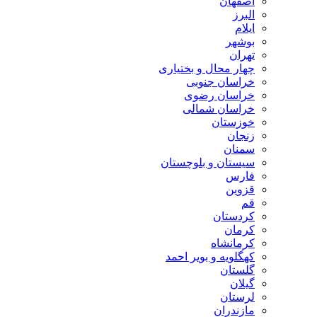
اصفهان
البرز
ایلام
بوشهر
تهران
چهار محال و بختیاری
خراسان جنوبی
خراسان رضوی
خراسان شمالی
خوزستان
زنجان
سمنان
سیستان و بلوچستان
فارس
قزوین
قم
کردستان
کرمان
کرمانشاه
کهگلویه و بویر احمد
گلستان
گیلان
لرستان
مازندران