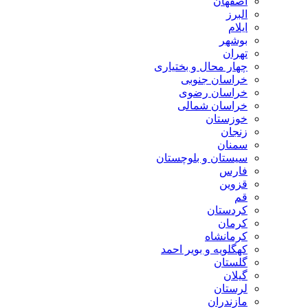
اصفهان
البرز
ایلام
بوشهر
تهران
چهار محال و بختیاری
خراسان جنوبی
خراسان رضوی
خراسان شمالی
خوزستان
زنجان
سمنان
سیستان و بلوچستان
فارس
قزوین
قم
کردستان
کرمان
کرمانشاه
کهگلویه و بویر احمد
گلستان
گیلان
لرستان
مازندران