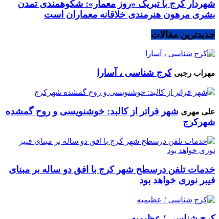
شهردار کرج با تبریک «روز معمار»: شکوهمندی تمدن
بشری مرهون هنرمندی خلاقانه معماران است
جدیدترین مقالات
کرج شناسی ، آسارا
مهراب رجبی
شهر فراتر از کالبد: خوشنویسی و روح گمشده
علی مهری
شهرکرج
خدمات تلفن درسطح شهر کرج با افق دو ساله بر مبنای
فیبر نوری خواهد بود
کرج شناسی ؛ عظیمیه