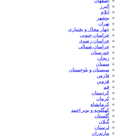
اصفهان
البرز
ایلام
بوشهر
تهران
چهار محال و بختیاری
خراسان جنوبی
خراسان رضوی
خراسان شمالی
خوزستان
زنجان
سمنان
سیستان و بلوچستان
فارس
قزوین
قم
کردستان
کرمان
کرمانشاه
کهگلویه و بویر احمد
گلستان
گیلان
لرستان
مازندران