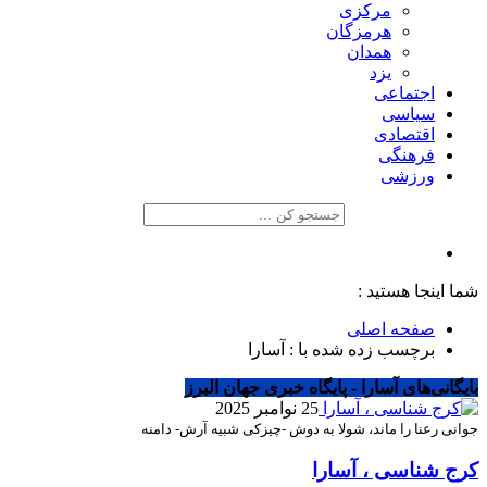
مرکزی
هرمزگان
همدان
یزد
اجتماعی
سیاسی
اقتصادی
فرهنگی
ورزشی
شما اینجا هستید :
صفحه اصلی
برچسب زده شده با : آسارا
بایگانی‌های آسارا - پایگاه خبری جهان البرز
25 نوامبر 2025
جوانی رعنا را ماند، شولا به دوش -چیزکی شبیه آرش- دامنه
کرج شناسی ، آسارا