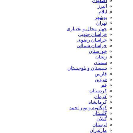
اصفهان
البرز
ایلام
بوشهر
تهران
چهار محال و بختیاری
خراسان جنوبی
خراسان رضوی
خراسان شمالی
خوزستان
زنجان
سمنان
سیستان و بلوچستان
فارس
قزوین
قم
کردستان
کرمان
کرمانشاه
کهگلویه و بویر احمد
گلستان
گیلان
لرستان
مازندران