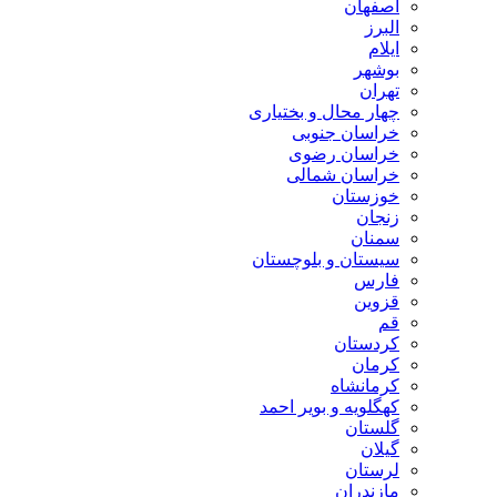
اصفهان
البرز
ایلام
بوشهر
تهران
چهار محال و بختیاری
خراسان جنوبی
خراسان رضوی
خراسان شمالی
خوزستان
زنجان
سمنان
سیستان و بلوچستان
فارس
قزوین
قم
کردستان
کرمان
کرمانشاه
کهگلویه و بویر احمد
گلستان
گیلان
لرستان
مازندران