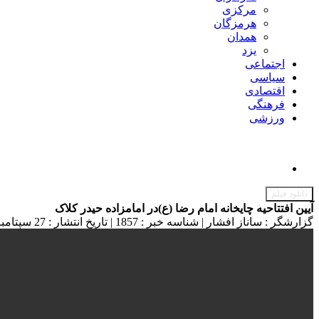
مرکزی
هرمزگان
همدان
یزد
اجتماعی
سیاسی
اقتصادی
فرهنگی
ورزشی
دانلود فیلم
آیین افتتاحیه چایخانه امام رضا (ع)در امامزاده حیدر کلاک
گزارشگر : ساناز افشار
|
شناسه خبر : 1857
|
تاریخ انتشار : 27 سپتامبر 2024 - 21:37