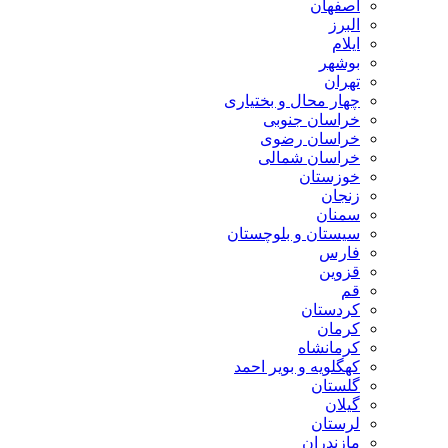
اصفهان
البرز
ایلام
بوشهر
تهران
چهار محال و بختیاری
خراسان جنوبی
خراسان رضوی
خراسان شمالی
خوزستان
زنجان
سمنان
سیستان و بلوچستان
فارس
قزوین
قم
کردستان
کرمان
کرمانشاه
کهگلویه و بویر احمد
گلستان
گیلان
لرستان
مازندران