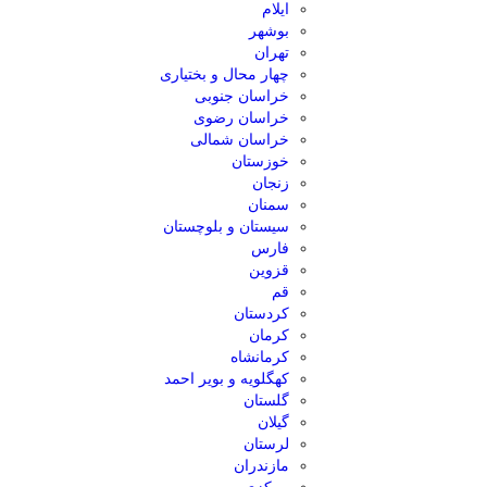
ایلام
بوشهر
تهران
چهار محال و بختیاری
خراسان جنوبی
خراسان رضوی
خراسان شمالی
خوزستان
زنجان
سمنان
سیستان و بلوچستان
فارس
قزوین
قم
کردستان
کرمان
کرمانشاه
کهگلویه و بویر احمد
گلستان
گیلان
لرستان
مازندران