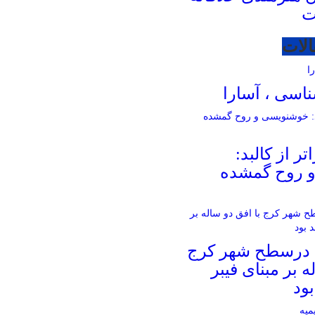
ت
الات
اسی ، آسارا
ر از کالبد:
 روح گمشده
 درسطح شهر کرج
ه بر مبنای فیبر
ود