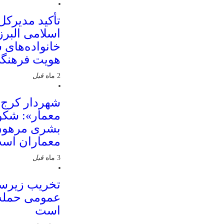
تأکید مدیرکل
اسلامی البرز
خانواده‌های 
هویت فرهنگی
2 ماه
قبل
شهردار کرج ب
معمار»: شکو
بشری مرهون 
معماران اس
3 ماه
قبل
تخریب زیرسا
عمومی حمله 
است