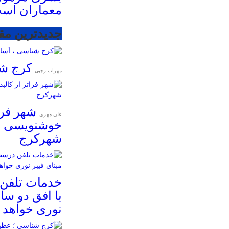
معماران اس
جدیدترین مق
کرج شن
مهراب رجبی
شهر فرات
علی مهری
خوشنویسی و
شهرکرج
خدمات تلفن
با افق دو سال
نوری خواهد ب