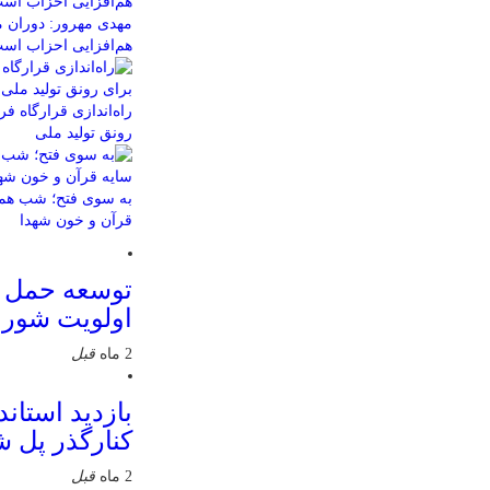
مهدی مهرور: دوران م
هم‌افزایی احزاب اس
راه‌اندازی قرارگاه 
رونق تولید ملی
به سوی فتح؛ شب همب
قرآن و خون شهدا
توسعه حمل 
اولویت شور
2 ماه
قبل
بازدید استاند
کنارگذر پل 
2 ماه
قبل