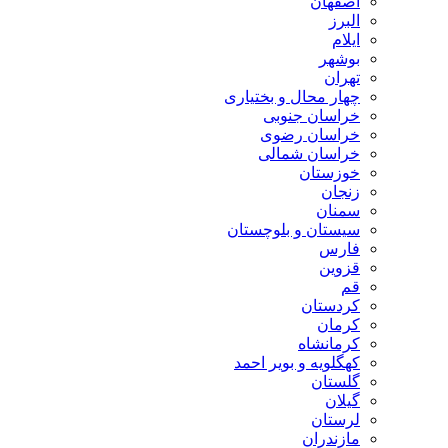
اصفهان
البرز
ایلام
بوشهر
تهران
چهار محال و بختیاری
خراسان جنوبی
خراسان رضوی
خراسان شمالی
خوزستان
زنجان
سمنان
سیستان و بلوچستان
فارس
قزوین
قم
کردستان
کرمان
کرمانشاه
کهگلویه و بویر احمد
گلستان
گیلان
لرستان
مازندران