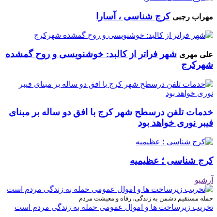
کرج شناسی ، آسارا
مهراب رجبی
شهر فراتر از کالبد: خوشنویسی و روح گمشده
علی مهری
شهرکرج
خدمات تلفن درسطح شهر کرج با افق دو ساله بر مبنای
فیبر نوری خواهد بود
کرج شناسی ؛ عظیمیه
آرشیو
حمله مستقیم دشمن به زندگی، رفاه و معیشت مردم
تخریب زیرساخت ها و اموال عمومی حمله به زندگی مردم است