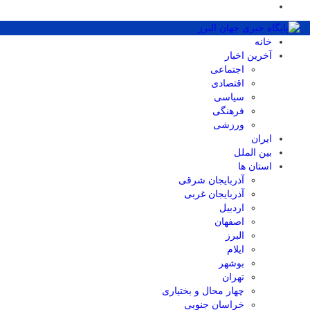
خانه
آخرین اخبار
اجتماعی
اقتصادی
سیاسی
فرهنگی
ورزشی
ایران
بین الملل
استان ها
آذربایجان شرقی
آذربایجان غربی
اردبیل
اصفهان
البرز
ایلام
بوشهر
تهران
چهار محال و بختیاری
خراسان جنوبی