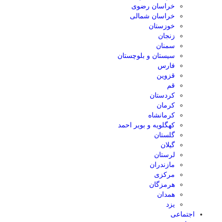
خراسان رضوی
خراسان شمالی
خوزستان
زنجان
سمنان
سیستان و بلوچستان
فارس
قزوین
قم
کردستان
کرمان
کرمانشاه
کهگلویه و بویر احمد
گلستان
گیلان
لرستان
مازندران
مرکزی
هرمزگان
همدان
یزد
اجتماعی