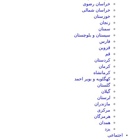
خراسان رضوی
خراسان شمالی
خوزستان
زنجان
سمنان
سیستان و بلوچستان
فارس
قزوین
قم
کردستان
کرمان
کرمانشاه
کهگلویه و بویر احمد
گلستان
گیلان
لرستان
مازندران
مرکزی
هرمزگان
همدان
یزد
اجتماعی