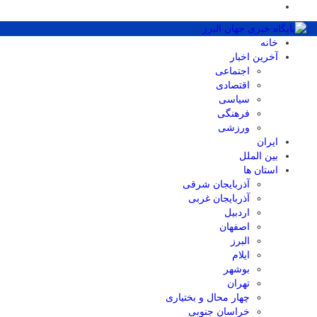
خانه
آخرین اخبار
اجتماعی
اقتصادی
سیاسی
فرهنگی
ورزشی
ایران
بین الملل
استان ها
آذربایجان شرقی
آذربایجان غربی
اردبیل
اصفهان
البرز
ایلام
بوشهر
تهران
چهار محال و بختیاری
خراسان جنوبی