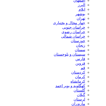
اصفهان
البرز
ایلام
بوشهر
تهران
چهار محال و بختیاری
خراسان جنوبی
خراسان رضوی
خراسان شمالی
خوزستان
زنجان
سمنان
سیستان و بلوچستان
فارس
قزوین
قم
کردستان
کرمان
کرمانشاه
کهگلویه و بویر احمد
گلستان
گیلان
لرستان
مازندران