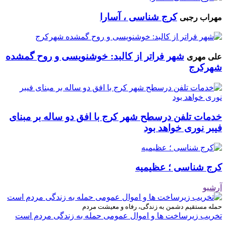
کرج شناسی ، آسارا
مهراب رجبی
شهر فراتر از کالبد: خوشنویسی و روح گمشده
علی مهری
شهرکرج
خدمات تلفن درسطح شهر کرج با افق دو ساله بر مبنای
فیبر نوری خواهد بود
کرج شناسی ؛ عظیمیه
آرشیو
حمله مستقیم دشمن به زندگی، رفاه و معیشت مردم
تخریب زیرساخت ها و اموال عمومی حمله به زندگی مردم است