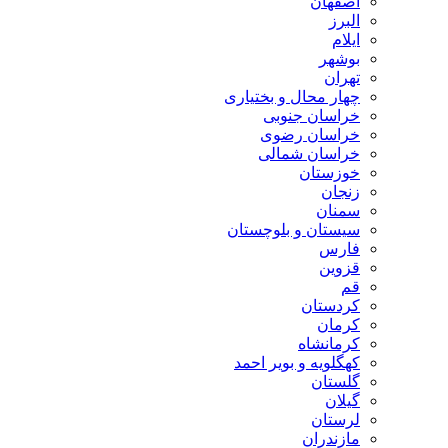
اصفهان
البرز
ایلام
بوشهر
تهران
چهار محال و بختیاری
خراسان جنوبی
خراسان رضوی
خراسان شمالی
خوزستان
زنجان
سمنان
سیستان و بلوچستان
فارس
قزوین
قم
کردستان
کرمان
کرمانشاه
کهگلویه و بویر احمد
گلستان
گیلان
لرستان
مازندران