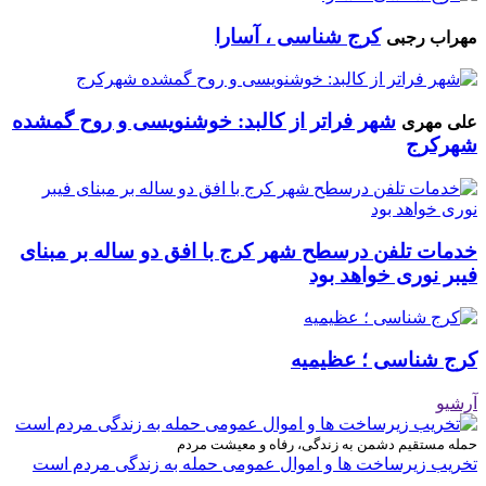
کرج شناسی ، آسارا
مهراب رجبی
شهر فراتر از کالبد: خوشنویسی و روح گمشده
علی مهری
شهرکرج
خدمات تلفن درسطح شهر کرج با افق دو ساله بر مبنای
فیبر نوری خواهد بود
کرج شناسی ؛ عظیمیه
آرشیو
حمله مستقیم دشمن به زندگی، رفاه و معیشت مردم
تخریب زیرساخت ها و اموال عمومی حمله به زندگی مردم است