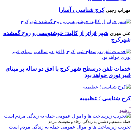
کرج شناسی ، آسارا
مهراب رجبی
شهر فراتر از کالبد: خوشنویسی و روح گمشده
علی مهری
شهرکرج
خدمات تلفن درسطح شهر کرج با افق دو ساله بر مبنای
فیبر نوری خواهد بود
کرج شناسی ؛ عظیمیه
آرشیو
حمله مستقیم دشمن به زندگی، رفاه و معیشت مردم
تخریب زیرساخت ها و اموال عمومی حمله به زندگی مردم است