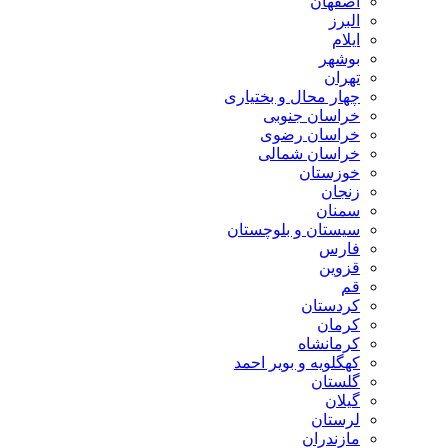
اصفهان
البرز
ایلام
بوشهر
تهران
چهار محال و بختیاری
خراسان جنوبی
خراسان رضوی
خراسان شمالی
خوزستان
زنجان
سمنان
سیستان و بلوچستان
فارس
قزوین
قم
کردستان
کرمان
کرمانشاه
کهگلویه و بویر احمد
گلستان
گیلان
لرستان
مازندران